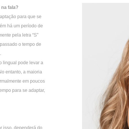
 na fala?
aptação para que se
bém há um período de
ente pela letra “S”
 passado o tempo de
.
 lingual pode levar a
No entanto, a maioria
normalmente em poucos
empo para se adaptar,
or isso, dependerá do