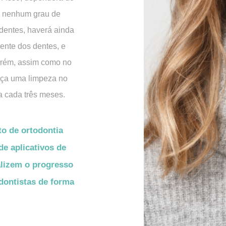
m nenhum grau de
 dentes, haverá ainda
ente dos dentes, e
orém, assim como no
faça uma limpeza no
a cada três meses.
o de ortodontia
e aplicativos de
alizem o progresso
ontistas de forma