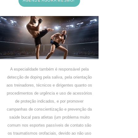
AGENDE AGORA MESMO!
A especialidade também é responsável pela
detecção de doping pela saliva, pela orientação
aos treinadores, técnicos e dirigentes quanto os
procedimentos de urgência e uso de acessórios
de proteção indicados, e por promover
campanhas de conscientização e prevenção da
saúde bucal para atletas (um problema muito
comum nos esportes passíveis de contato são
os traumatismos orofaciais, devido ao não uso