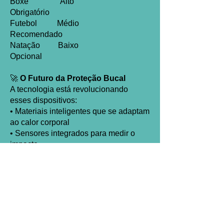
Boxe Alto
Obrigatório
Futebol Médio
Recomendado
Natação Baixo
Opcional
🚀
O Futuro da Proteção Bucal
A tecnologia está revolucionando
esses dispositivos:
• Materiais inteligentes que se adaptam
ao calor corporal
• Sensores integrados para medir o
impacto
• Designs ergonômicos para um
conforto sem precedentes
Não espere perder um dente para
tomar uma atitude. Proteja seu sorriso
e jogue com confiança! 😎