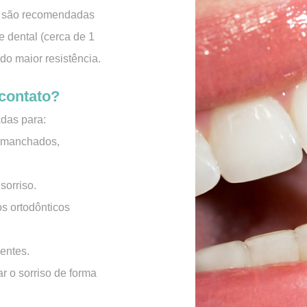
s são recomendadas
 dental (cerca de 1
do maior resistência.
contato?
adas para:
 manchados,
orriso.
os ortodônticos
entes.
r o sorriso de forma