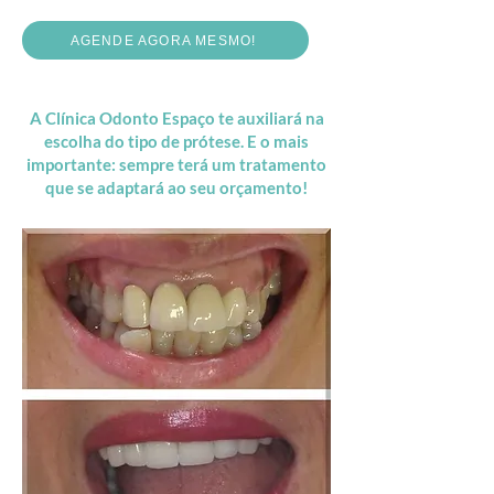
AGENDE AGORA MESMO!
A Clínica Odonto Espaço te auxiliará na
escolha do tipo de prótese. E o mais
importante: sempre terá um tratamento
que se adaptará ao seu orçamento!