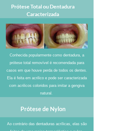
Prótese Total ou Dentadura
Caracterizada
Conhecida popularmente como dentadura, a
prótese total removível é recomendada para
casos em que houve perda de todos os dentes.
Ela é feita em acrilico e pode ser caracterizada
com acrilicos coloridos para imitar a gengiva
natural.
Prótese de Nylon
Ao contrário das dentaduras acrílicas, elas são