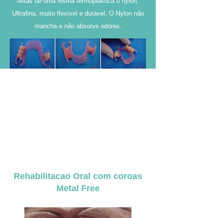
feitas de uma resina termoplástica o nylon.
Ultrafina, muito flexível e durável. O Nylon não
mancha e não absorve odores.
Rehabilitacao Oral com coroas
Metal Free