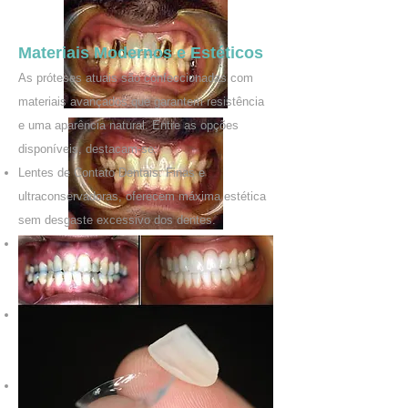
Materiais Modernos e Estéticos
As próteses atuais são confeccionadas com
materiais avançados que garantem resistência
e uma aparência natural. Entre as opções
disponíveis, destacam-se:
Lentes de Contato Dentais: Finas e
ultraconservadoras, oferecem máxima estética
sem desgaste excessivo dos dentes.
Facetas Laminadas Cerâmicas: Corrigem
imperfeições como manchas, desalinhamentos
leves e diastemas com sofisticação.
Coroas Metalo-Cerâmicas: Combinação de
durabilidade e estética, indicadas para dentes
posteriores.
Coroas Metal-Free: Totalmente livres de metais,